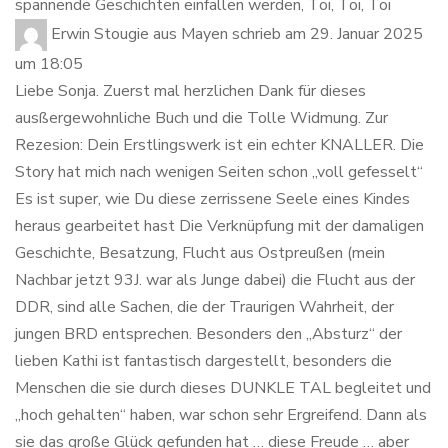
spannende Geschichten einfallen werden, Toi, Toi, Toi
Erwin Stougie
aus
Mayen
schrieb am
29. Januar 2025
um
18:05
Liebe Sonja. Zuerst mal herzlichen Dank für dieses
ausßergewohnliche Buch und die Tolle Widmung. Zur
Rezesion: Dein Erstlingswerk ist ein echter KNALLER. Die
Story hat mich nach wenigen Seiten schon „voll gefesselt“
Es ist super, wie Du diese zerrissene Seele eines Kindes
heraus gearbeitet hast Die Verknüpfung mit der damaligen
Geschichte, Besatzung, Flucht aus Ostpreußen (mein
Nachbar jetzt 93J. war als Junge dabei) die Flucht aus der
DDR, sind alle Sachen, die der Traurigen Wahrheit, der
jungen BRD entsprechen. Besonders den „Absturz“ der
lieben Kathi ist fantastisch dargestellt, besonders die
Menschen die sie durch dieses DUNKLE TAL begleitet und
„hoch gehalten“ haben, war schon sehr Ergreifend. Dann als
sie das große Glück gefunden hat … diese Freude … aber