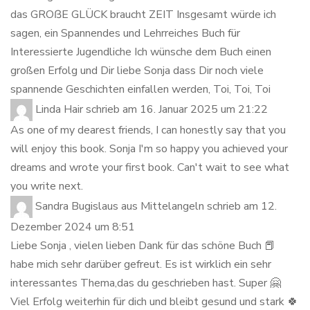
das GROßE GLÜCK braucht ZEIT Insgesamt würde ich
sagen, ein Spannendes und Lehrreiches Buch für
Interessierte Jugendliche Ich wünsche dem Buch einen
großen Erfolg und Dir liebe Sonja dass Dir noch viele
spannende Geschichten einfallen werden, Toi, Toi, Toi
Linda Hair
schrieb am
16. Januar 2025
um
21:22
As one of my dearest friends, I can honestly say that you
will enjoy this book. Sonja I'm so happy you achieved your
dreams and wrote your first book. Can't wait to see what
you write next.
Sandra Bugislaus
aus
Mittelangeln
schrieb am
12.
Dezember 2024
um
8:51
Liebe Sonja , vielen lieben Dank für das schöne Buch 📕
habe mich sehr darüber gefreut. Es ist wirklich ein sehr
interessantes Thema,das du geschrieben hast. Super 🤗
Viel Erfolg weiterhin für dich und bleibt gesund und stark 🍀